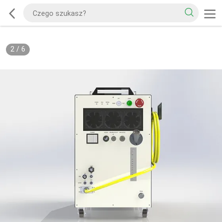
2
/
6