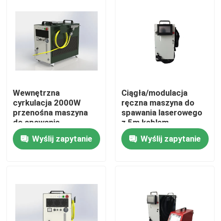
Pokaz VR
O nas
Wycieczka po fabryce
Wewnętrzna
Ciągła/modulacja
cyrkulacja 2000W
ręczna maszyna do
przenośna maszyna
spawania laserowego
Kontrola jakości
do spawania
z 5m kablem
laserowego dla grubi i
pancernym M2 1.3
Wyślij zapytanie
Wyślij zapytanie
cienkich materiałów
20um
Skontaktuj się z nami
Poprosić o wycenę
Laser z zielonym włóknem