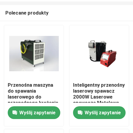
Polecane produkty
Przenośna maszyna
Inteligentny przenośny
do spawania
laserowy spawacz
Dom
laserowego do
2000W Laserowe
przenośnego krążenia
spawacze Metalowe
wewnętrznego 2000W
maszyny do spawania
Wyślij zapytanie
Wyślij zapytanie
Produkty
mocy
laserowego ze stali
nierdzewnej
Filmy