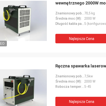
wewnętrznego 2000W mo
Znamionowy pobór mocy (kW):
70,5 kg
Średnia moc (W):
2000 W
Długość kabla pancerza (m):
5 (konfigurowa
Najlepsza Cena
DEO
Ręczna spawarka laserow
Znamionowy pobór mocy (kW):
7,5kw
Średnia moc (W):
2000 W
Robocza temperatura otoczenia (℃):
5-45
Najlepsza Cena