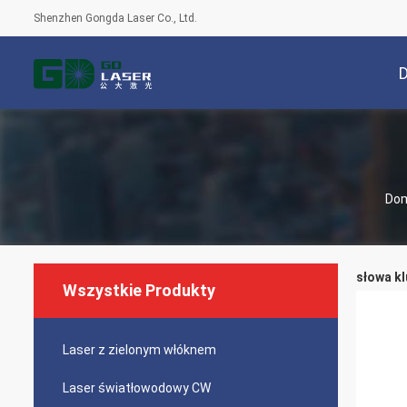
Shenzhen Gongda Laser Co., Ltd.
Do
słowa kl
Wszystkie Produkty
Laser z zielonym włóknem
Laser światłowodowy CW