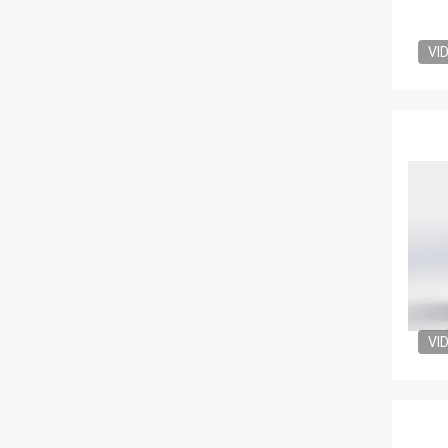
VI
VI