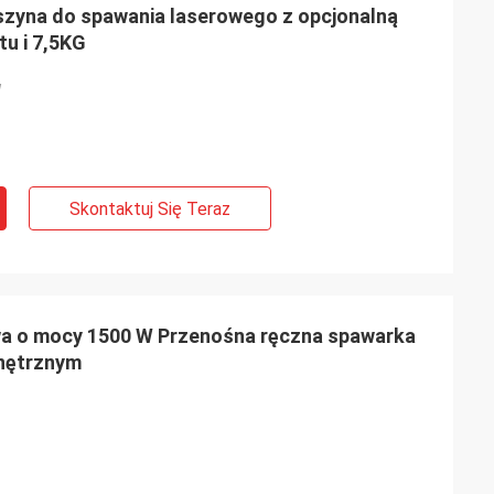
yna do spawania laserowego z opcjonalną
u i 7,5KG
W
Skontaktuj Się Teraz
a o mocy 1500 W Przenośna ręczna spawarka
nętrznym