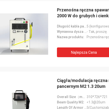
Przenośna ręczna spawar
2000 W do grubych i cien
Długość kabla pancerza (m):
5 (konfigurowa
Wymienna dysza spawalnicza:
- Tak, proszę.
Nazwa produktu:
Najlepsza Cena
Ciągła/modulacja ręczna
pancernym M2 1.3 20um
Overall Size（mm）:
310*726*721
Beam Quality M2:
<1.3@20um
Length Of Armor Cable(m):
5(Customizab