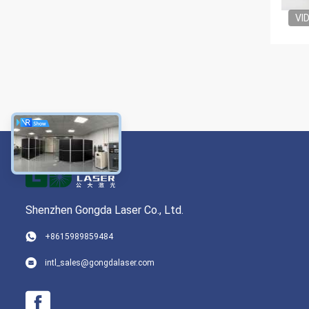
VI
Shenzhen Gongda Laser Co., Ltd.
+8615989859484
intl_sales@gongdalaser.com