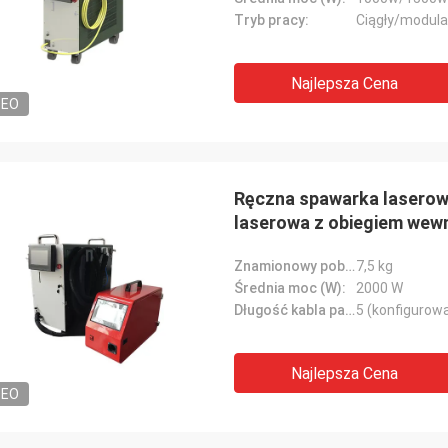
Tryb pracy:
Ciągły/modula
Najlepsza Cena
DEO
Ręczna spawarka laserow
laserowa z obiegiem wew
Znamionowy pobór mocy (kW):
7,5 kg
Średnia moc (W):
2000 W
Długość kabla pancerza (m):
5 (konfigurowa
Najlepsza Cena
DEO