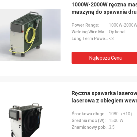
1000W-2000W ręczna masz
maszyną do spawania drut
Power Range:
1000W-2000
Welding Wire Machine:
Optional
Long Term Power Stability(%):
<3
Najlepsza Cena
Ręczna spawarka laserow
laserowa z obiegiem wew
Środkowa długość fali (nm):
1080（±10）
Średnia moc (W):
1500 W
Znamionowy pobór mocy (kW):
3.5