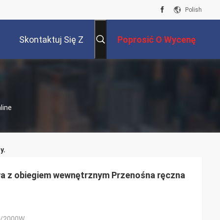
Polish
Skontaktuj Się Z
Poprosić O Wycenę
Nami
line
y.
a z obiegiem wewnętrznym Przenośna ręczna
/2000W