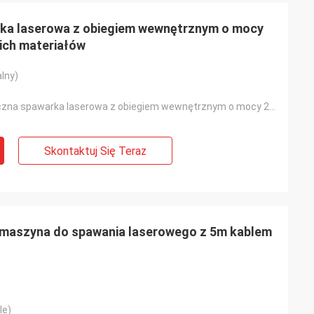
ka laserowa z obiegiem wewnętrznym o mocy
kich materiałów
lny)
Przenośna ręczna spawarka laserowa z obiegiem wewnętrznym o mocy 2000 W do grubych i cienkich materi
Skontaktuj Się Teraz
 maszyna do spawania laserowego z 5m kablem
le)