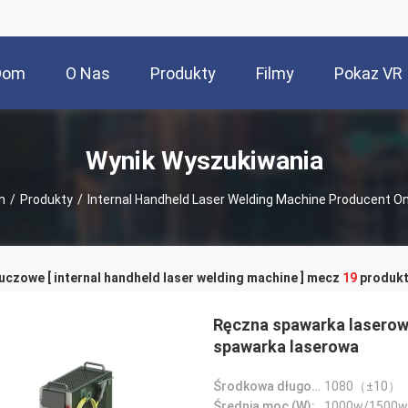
Dom
O Nas
Produkty
Filmy
Pokaz VR
Wynik Wyszukiwania
m
/
Produkty
/
Internal Handheld Laser Welding Machine Producent On
uczowe [ internal handheld laser welding machine ] mecz
19
produkt
Ręczna spawarka laserow
spawarka laserowa
Środkowa długość fali (nm):
1080（±10）
Średnia moc (W):
1000w/1500w