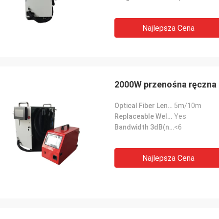
Najlepsza Cena
2000W przenośna ręczna
Optical Fiber Length:
5m/10m
Replaceable Welding Nozzle:
Yes
Bandwidth 3dB(nm):
<6
Najlepsza Cena