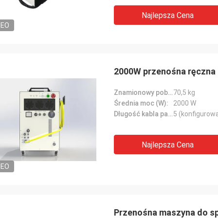
Najlepsza Cena
DEO
2000W przenośna ręczna
Znamionowy pobór mocy (kW):
70,5 kg
Średnia moc (W):
2000 W
Długość kabla pancerza (m):
5 (konfigurowa
Najlepsza Cena
DEO
Przenośna maszyna do sp