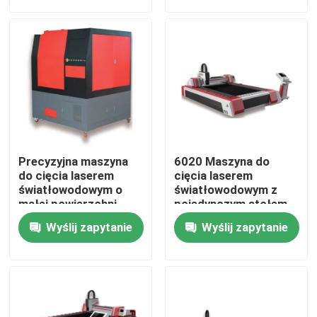
narzędzia do cięcia
Pokaz VR
O nas
Wycieczka po fabryce
Precyzyjna maszyna
6020 Maszyna do
Kontrola jakości
do cięcia laserem
cięcia laserem
światłowodowym o
światłowodowym z
małej powierzchni
pojedynczym stołem
Chłodzenie wodne
Chłodzenie wodne
Skontaktuj się z nami
Wyślij zapytanie
Wyślij zapytanie
Poprosić o wycenę
Laser z zielonym włóknem