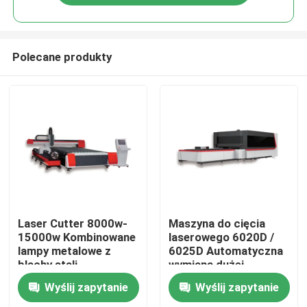
Polecane produkty
Dom
Laser Cutter 8000w-
Maszyna do cięcia
15000w Kombinowane
laserowego 6020D /
lampy metalowe z
6025D Automatyczna
Produkty
blachy stali
wymiana dużej
nierdzewnej Włókna
obudowy
Wyślij zapytanie
Wyślij zapytanie
laserowe Maszyny do
Filmy
cięcia precyzyjnego