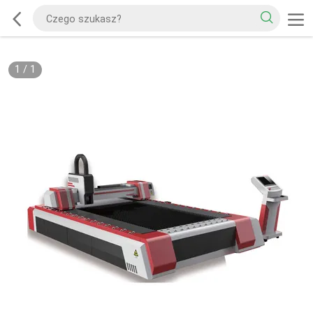
1
/
1