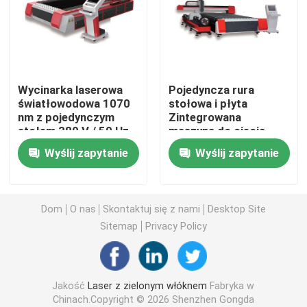
Laser światłowodowy CW
Laser światłowodowy QCW
Wycinarka laserowa
Pojedyncza rura
światłowodowa 1070
stołowa i płyta
nm z pojedynczym
Zintegrowana
Impulsowy laser światłowodowy
stołem 380 V / 50 Hz
maszyna do cięcia
Zapotrzebowanie na
laserem Chłodzenie
Wyślij zapytanie
Wyślij zapytanie
energię elektryczną
wodą
Laser światłowodowy MOPA
Laser światłowodowy UV
Dom
O nas
Skontaktuj się z nami
Desktop Site
Sitemap
Privacy Policy
Ultraprędkości lasera włóknistego
Jakość
Laser z zielonym włóknem
Fabryka w
Laserowe urządzenie do usuwania przeszkód
Chinach.Copyright © 2026 Shenzhen Gongda