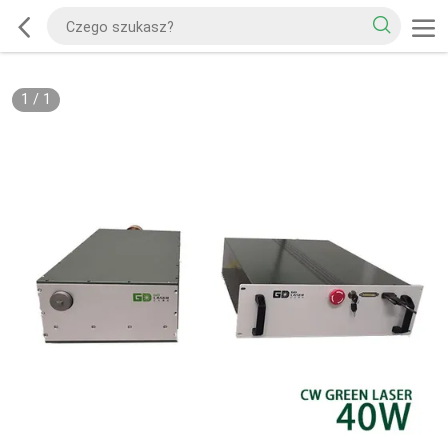
1
/
1