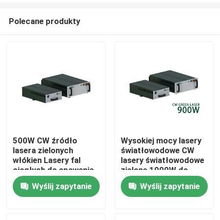
Polecane produkty
500W CW źródło
Wysokiej mocy lasery
lasera zielonych
światłowodowe CW
Dom
włókien Lasery fal
lasery światłowodowe
ciągłych do spawania
zielone 1000W do
laserowego
cięcia spawania metali
Wyślij zapytanie
Wyślij zapytanie
Produkty
Drukowanie miedzi
300W 700W 1000W
Filmy