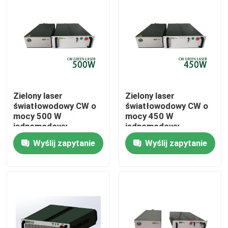
Pokaz VR
O nas
Wycieczka po fabryce
Zielony laser
Zielony laser
światłowodowy CW o
światłowodowy CW o
mocy 500 W
mocy 450 W
Kontrola jakości
jednomodowy
jednomodowy
nanosekundowy
nanosekundowy
Wyślij zapytanie
Wyślij zapytanie
Skontaktuj się z nami
Poprosić o wycenę
Laser z zielonym włóknem