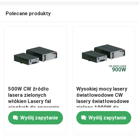
Polecane produkty
500W CW źródło
Wysokiej mocy lasery
lasera zielonych
światłowodowe CW
Dom
włókien Lasery fal
lasery światłowodowe
ciągłych do spawania
zielone 1000W do
laserowego
cięcia spawania metali
Wyślij zapytanie
Wyślij zapytanie
Produkty
Drukowanie miedzi
300W 700W 1000W
Filmy