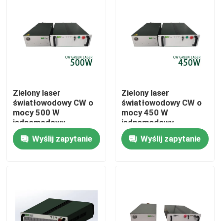
Pokaz VR
O nas
Wycieczka po fabryce
Zielony laser
Zielony laser
światłowodowy CW o
światłowodowy CW o
mocy 500 W
mocy 450 W
Kontrola jakości
jednomodowy
jednomodowy
nanosekundowy
nanosekundowy
Wyślij zapytanie
Wyślij zapytanie
Skontaktuj się z nami
Poprosić o wycenę
Laser z zielonym włóknem