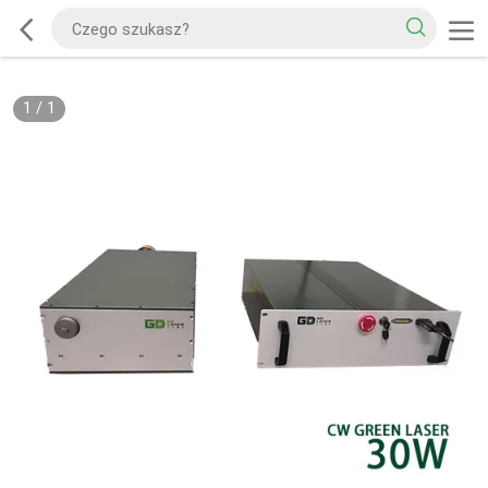
1
/
1