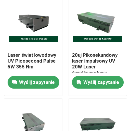
Pokaz VR
O nas
Wycieczka po fabryce
Laser światłowodowy
20uj Pikosekundowy
UV Picosecond Pulse
laser impulsowy UV
5W 355 Nm
20W Laser
Kontrola jakości
światłowodowy
Wyślij zapytanie
Wyślij zapytanie
Skontaktuj się z nami
Poprosić o wycenę
Laser z zielonym włóknem