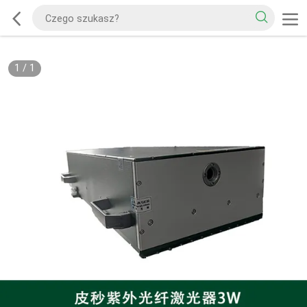
1
/
1