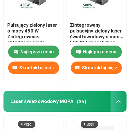
Pulsujący zielony laser
Zintegrowany
o mocy 450 W
pulsacyjny zielony laser
Zintegrowane
światłowodowy o mocy
chłodzenie wodą
500 W Nanosekunda
Nanosekunda
chłodzenia wodą
Najlepsza cena
Najlepsza cena
Skontaktuj się z
Skontaktuj się z
nami
nami
Laser światłowodowy MOPA
(35)