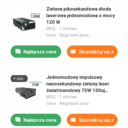
Zielona pikosekundowa dioda
laserowa jednomodowa o mocy
120 W
MOQ：1 zestaw
Cena：Negotiate price
Najlepsza cena
Skontaktuj się z
nami
Jednomodowy impulsowy
nanosekundowy zielony laser
światłowodowy 75W 100uj
Energia pojedynczego impulsu
MOQ：1 zestaw
Cena：Negotiate price
Najlepsza cena
Skontaktuj się z