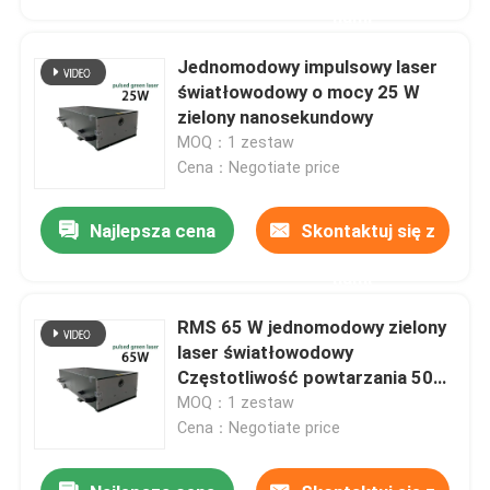
nami
Jednomodowy impulsowy laser
światłowodowy o mocy 25 W
zielony nanosekundowy
MOQ：1 zestaw
Cena：Negotiate price
Najlepsza cena
Skontaktuj się z
nami
RMS 65 W jednomodowy zielony
Dom
laser światłowodowy
Częstotliwość powtarzania 500
KHz
MOQ：1 zestaw
Produkty
Cena：Negotiate price
Filmy