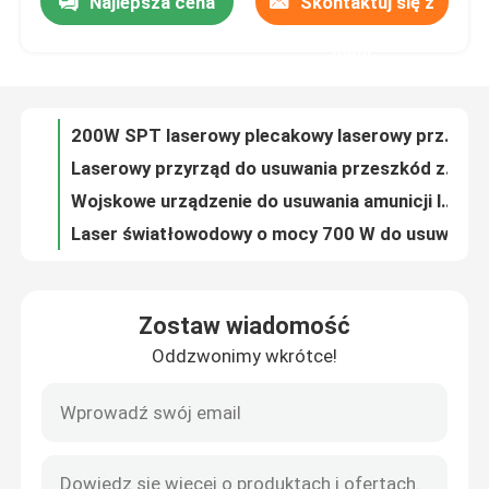
Najlepsza cena
Skontaktuj się z
200W SPT laserowy plecakowy laserowy przyrząd do usuwania przeszkód dla jednej osoby
Laserowy przyrząd do usuwania przeszkód z plecakiem o mocy 300 W dla jednej osoby
nami
Pokaz VR
Wojskowe urządzenie do usuwania amunicji laserowej o mocy 500 W.
Laser światłowodowy o mocy 700 W do usuwania przeszkód 1080 nm
O nas
1000W Power Grid Laser do usuwania przeszkód 1080nm
Ręczna spawarka laserowa o mocy 2000 W Przenośna spawarka laserowa z obiegiem wewnętrznym
Wycieczka po fabryce
Ręczna spawarka laserowa o mocy 1000 W Przenośna spawarka laserowa w trybie modulacji 3,5 kW
Ręczny system spawania laserowego lightweld 1500 o mocy 1500 W
Ręczna spawarka laserowa 2000 W do czyszczenia cięcia spawalniczego
Kontrola jakości
Laser światłowodowy z nanosekundowym impulsem UV o mocy 3 W
Zostaw wiadomość
Chłodzenie wodne lasera światłowodowego UV o mocy 5 W Nanosekund
Skontaktuj się z nami
Oddzwonimy wkrótce!
Maszyna do znakowania laserem światłowodowym 0,6 kW UV Nanosekundowy impuls laserowy 10 W
15W nanosekundowy laser impulsowy Ipg UV Laser światłowodowy
Poprosić o wycenę
Światłowodowy laser UV o mocy 20 W i nanosekundowym impulsie 355 Nm
Nanosekundowy impulsowy laser światłowodowy UV o mocy 30 W do grawerowania laserem światłowodowym
Laser z zielonym włóknem