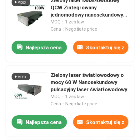
Zielony laser światłowodowy
QCW Zintegrowany
jednomodowy nanosekundowy
laser światłowodowy o mocy
MOQ：1 zestaw
100 W
Cena：Negotiate price
Najlepsza cena
Skontaktuj się z
nami
Zielony laser światłowodowy o
mocy 60 W Nanosekundowy
pulsacyjny laser światłowodowy
MOQ：1 zestaw
Cena：Negotiate price
Najlepsza cena
Skontaktuj się z
nami