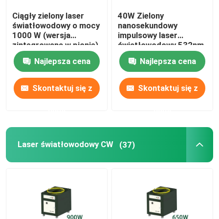
Ciągły zielony laser
40W Zielony
Zielona drukarka 3D
światłowodowy o mocy
nanosekundowy
1000 W (wersja
impulsowy laser
zintegrowana w pionie)
światłowodowy 532nm
Ręczna spawarka laserowa
w trybie pojedynczym
Najlepsza cena
Najlepsza cena
Maszyna tnąca laserem
Skontaktuj się z
Skontaktuj się z
nami
nami
Laser światłowodowy CW
(37)