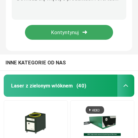
Nanosekundowy laser impulsowy o mocy 35 W, laser UV 355 nm
Laser impulsowy nanosekundowy o mocy 40 W UV 10-6000 KHz
Laser światłowodowy CW
Przemysłowe lasery światłowodowe UV o mocy 15 W Picosecond Pulse
20uj Pikosekundowy laser impulsowy UV 20W Laser światłowodowy
Laser światłowodowy QCW
Grawer laserowy 2,0 mm Pikosekundowy laser impulsowy 30 W UV
Impulsowy laser światłowodowy
INNE KATEGORIE OD NAS
Laser światłowodowy MOPA
Laser z zielonym włóknem
(40)
Laser światłowodowy UV
Ultraprędkości lasera włóknistego
Laserowe urządzenie do usuwania przeszkód