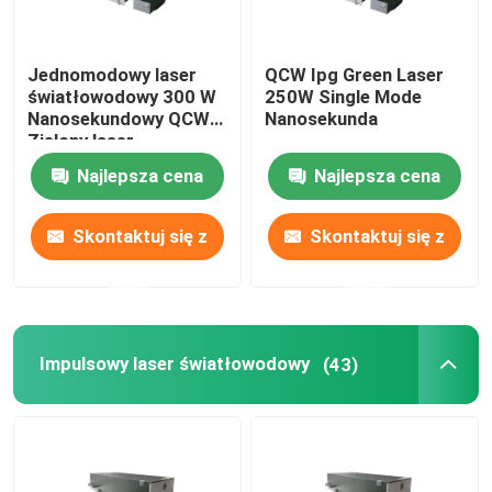
Jednomodowy laser
QCW Ipg Green Laser
światłowodowy 300 W
250W Single Mode
Nanosekundowy QCW
Nanosekunda
Zielony laser
światłowodowy
Najlepsza cena
Najlepsza cena
Skontaktuj się z
Skontaktuj się z
nami
nami
Impulsowy laser światłowodowy
(43)