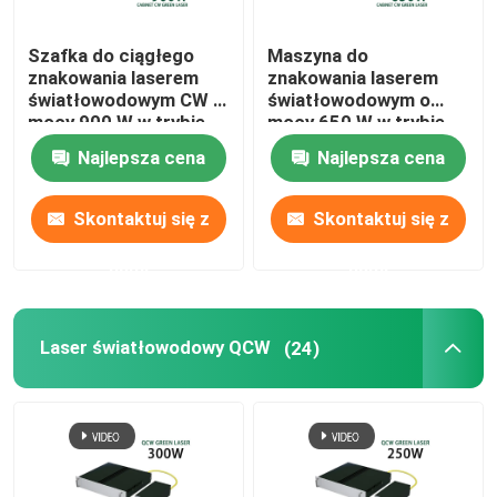
Szafka do ciągłego
Maszyna do
znakowania laserem
znakowania laserem
światłowodowym CW o
światłowodowym o
mocy 900 W w trybie
mocy 650 W w trybie
pojedynczym
ciągłym
Najlepsza cena
Najlepsza cena
Skontaktuj się z
Skontaktuj się z
nami
nami
Laser światłowodowy QCW
(24)