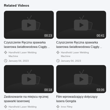
Related Videos
00:23
00:41
Czyszczenie Ręczna spawarka
Czyszczenie Ręczna spawarka
laserowa światłowodowa Ciągły
laserowa światłowodowa Ciągły
system spawania laserowego
system spawania laserowego
Handheld Laser Welding
Handheld Laser Welding
Lightweld 1500
Lightweld 1500
Machine
Machine
January 04, 2023
January 04, 2023
00:18
03:06
Zastosowanie na miejscu ręcznej
Film wprowadzający dotyczący
spawarki laserowej
lasera Gongda
Handheld Laser Welding
Inne Filmy